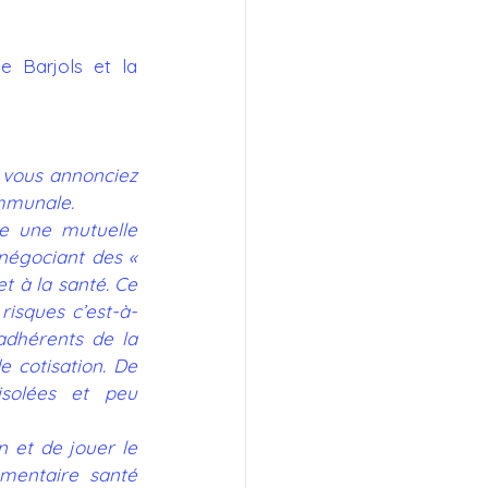
Recours citoyens
e Barjols et la 
 vous annonciez 
mmunale.
e une mutuelle 
négociant des « 
t à la santé. Ce 
risques c’est-à-
adhérents de la 
 cotisation. De 
solées et peu 
n et de jouer le 
mentaire santé 