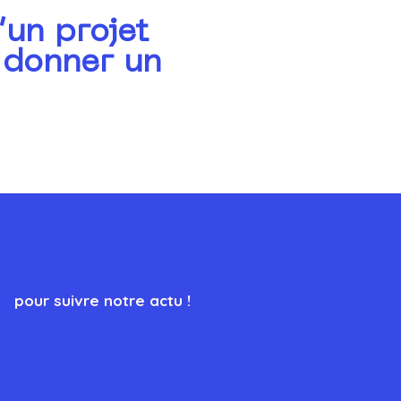
’un projet
 donner un
pour suivre notre actu !