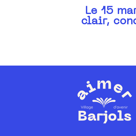
Le 15 mar
clair, con
Question orale n°12: un
emprunt supplémentaire
pour la commune de
Barjols ?