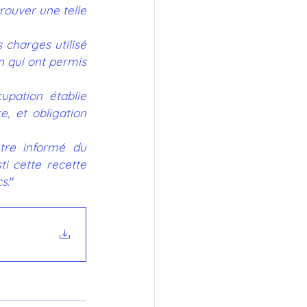
ouver une telle 
charges utilisé 
n qui ont permis 
pation établie 
, et obligation 
tre informé du 
 cette recette 
s.
"