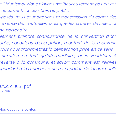
eil Municipal. Nous n’avons malheureusement pas pu retr
s documents accessibles au public.
xposés, nous souhaiterions la transmission du cahier des 
rrence des mutuelles, ainsi que les critères de sélectio
me partenaire.
lement prendre connaissance de la convention d’occu
urée, conditions d’occupation, montant de la redevance
vous nous transmettiez la délibération prise en ce sens.
nération en tant qu’intermédiaire, nous voudrions ê
eversé à la commune, et savoir comment est réinvesti
espondant à la redevance de l’occupation de locaux public
utuelle JUST
.pdf
 • 78KB
Nos questions écrites