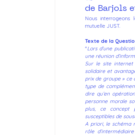
de Barjols e
CR du Conseil Municipal
Nous interrogeons la
mutuelle JUST.
Actions de l'association
Texte de la Questi
"
Lors d’une publicat
une réunion d’infor
Sur le site interne
solidaire et avantag
prix de groupe » ce c
type de complémenta
dire qu’en opération
personne morale sous
plus, ce concept 
susceptibles de sous
A priori, le schéma r
rôle d’intermédiair