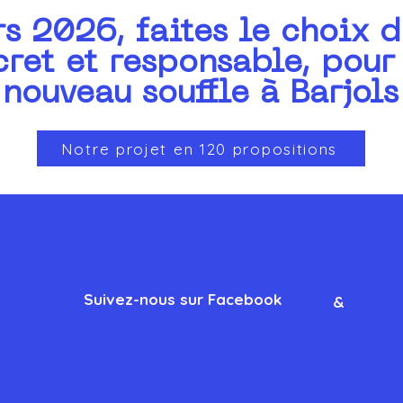
s 2026, faites le choix d
cret et responsable, pour
nouveau souffle à Barjols
Question orale n°5:
convention d’occupation
du Centre Hospitalier
Notre projet en 120 propositions
Henri Guérin à Barjols
Suivez-nous sur Facebook
&