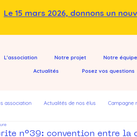
Le 15 mars 2026, donnons un nouv
L'association
Notre projet
Notre équip
Actualités
Posez vos questions
és association
Actualités de nos élus
Campagne mu
ture
rales
Nos questions écrites
Le décryptage du Con
crite n°39: convention entre l