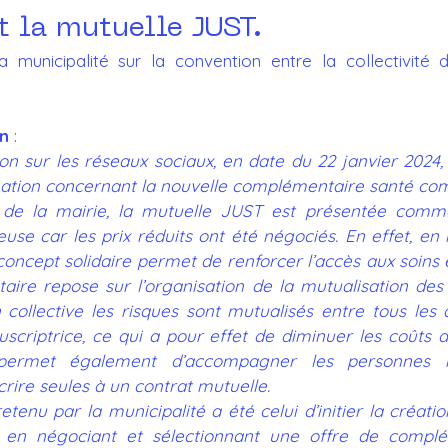
t la mutuelle JUST.
Amendements
Nos propositions de délibération
 municipalité sur la convention entre la collectivité d
Revue de Presse
Communiqué
on
 :
ion sur les réseaux sociaux, en date du 22 janvier 2024,
mation concernant la nouvelle complémentaire santé co
t de la mairie, la mutuelle JUST est présentée comm
euse car les prix réduits ont été négociés. En effet, en 
oncept solidaire permet de renforcer l’accès aux soins e
ire repose sur l’organisation de la mutualisation des 
 collective les risques sont mutualisés entre tous les 
criptrice, ce qui a pour effet de diminuer les coûts de
permet également d’accompagner les personnes i
crire seules à un contrat mutuelle.
etenu par la municipalité a été celui d’initier la créatio
e en négociant et sélectionnant une offre de complé