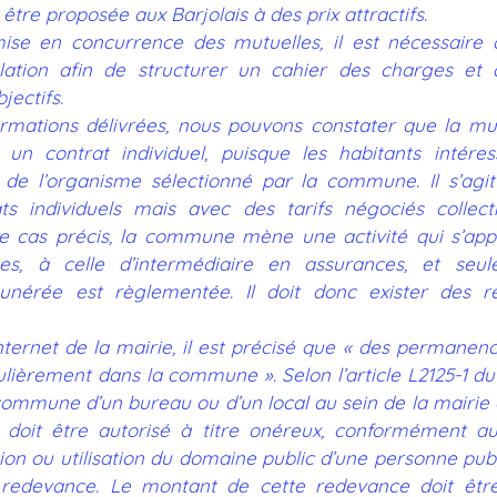
être proposée aux Barjolais à des prix attractifs. 
mise en concurrence des mutuelles, il est nécessaire d
ation afin de structurer un cahier des charges et d
jectifs.
ormations délivrées, nous pouvons constater que la mut
un contrat individuel, puisque les habitants intéress
de l’organisme sélectionné par la commune. Il s’agit 
ats individuels mais avec des tarifs négociés collect
ce cas précis, la commune mène une activité qui s’appa
s, à celle d’intermédiaire en assurances, et seule
unérée est règlementée. Il doit donc exister des rét
internet de la mairie, il est précisé que « des permanen
lièrement dans la commune ». Selon l’article L2125-1 du 
commune d’un bureau ou d’un local au sein de la mairie 
 doit être autorisé à titre onéreux, conformément au 
ion ou utilisation du domaine public d’une personne publ
redevance. Le montant de cette redevance doit être