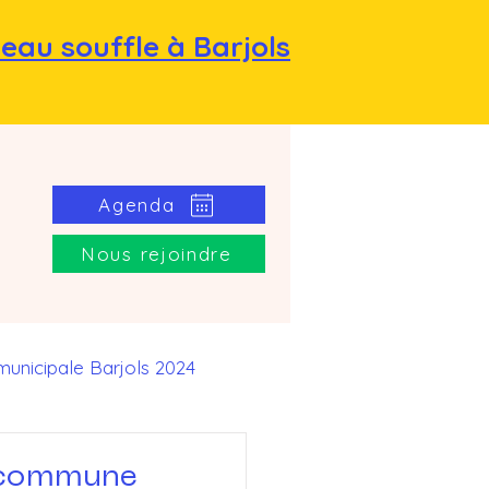
eau souffle à Barjols
e
Agenda
Nous rejoindre
nicipale Barjols 2024
seil Municipal
a commune