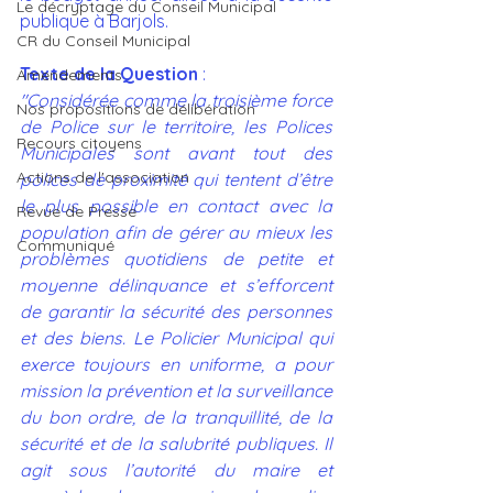
Le décryptage du Conseil Municipal
publique à Barjols.
CR du Conseil Municipal
Texte de la Question
 :
Amendements
"Considérée comme la troisième force 
Nos propositions de délibération
de Police sur le territoire, les Polices 
Recours citoyens
Municipales sont avant tout des 
Actions de l'association
polices de proximité qui tentent d’être 
le plus possible en contact avec la 
Revue de Presse
population afin de gérer au mieux les 
Communiqué
problèmes quotidiens de petite et 
moyenne délinquance et s’efforcent 
de garantir la sécurité des personnes 
et des biens. Le Policier Municipal qui 
exerce toujours en uniforme, a pour 
mission la prévention et la surveillance 
du bon ordre, de la tranquillité, de la 
sécurité et de la salubrité publiques. Il 
agit sous l’autorité du maire et 