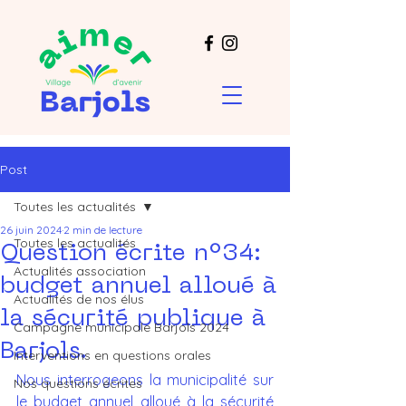
Post
Toutes les actualités
26 juin 2024
2 min de lecture
Toutes les actualités
Question écrite n°34:
Actualités association
budget annuel alloué à
Actualités de nos élus
la sécurité publique à
Campagne municipale Barjols 2024
Barjols.
Interventions en questions orales
Nous interrogeons la municipalité sur 
Nos questions écrites
le budget annuel alloué à la sécurité 