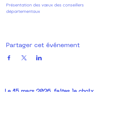
Présentation des vœux des conseillers 
départementaux 
Partager cet événement
Le 15 mars 2026, faites le choix
d’un projet clair, concret et
responsable, pour donner un
nouveau souffle à Barjols
Notre projet en 120 propositions