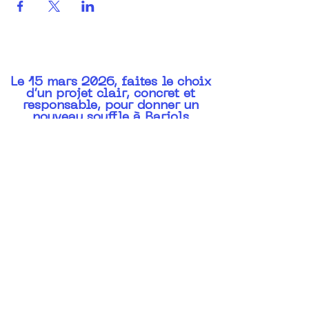
Le 15 mars 2026, faites le choix
d’un projet clair, concret et
responsable, pour donner un
nouveau souffle à Barjols
Notre projet en 120 propositions
Suivez-nous sur Facebook
&