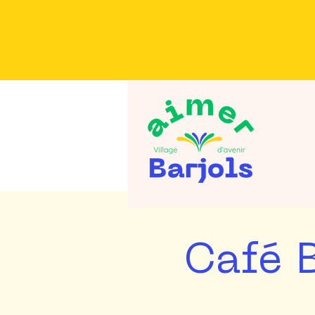
Aimer Barjols
Café B