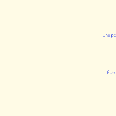
Une pau
Écha