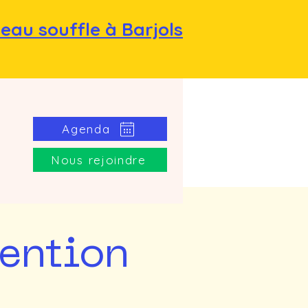
eau souffle à Barjols
e
Agenda
Nous rejoindre
vention