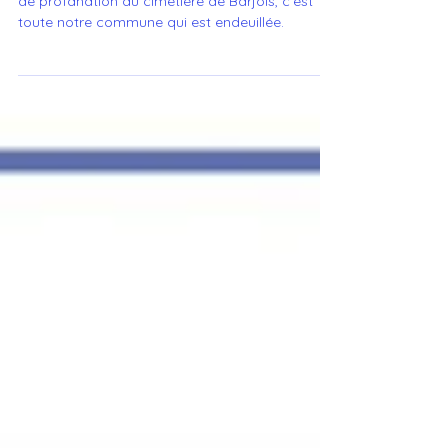
Barjols
Face à la répétition des actes de vandalisme et
de profanation du cimetière de Barjols, c’est
toute notre commune qui est endeuillée.