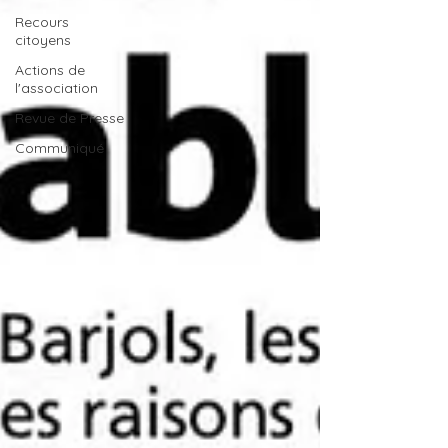
Recours
citoyens
Actions de
l'association
Revue de Presse
Communiqué