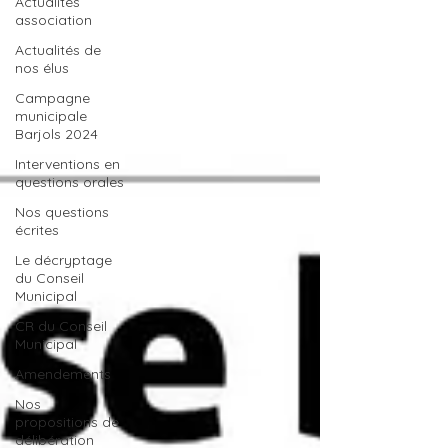
Actualités
association
Actualités de
nos élus
Campagne
municipale
Barjols 2024
Interventions en
questions orales
Nos questions
écrites
Le décryptage
du Conseil
Municipal
CR du Conseil
Municipal
Amendements
Nos
propositions de
délibération