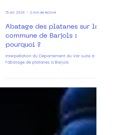
15 oct. 2024
2 min de lecture
Abatage des platanes sur la
commune de Barjols :
pourquoi ?
Interpellation du Département du Var suite à
l'abatage de platanes à Barjols.