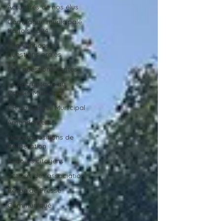
Actualités de nos élus
Campagne municipale
Barjols 2024
Interventions en
questions orales
Nos questions écrites
Le décryptage du
Conseil Municipal
CR du Conseil Municipal
Amendements
Nos propositions de
délibération
Recours citoyens
Actions de l'association
Revue de Presse
Communiqué